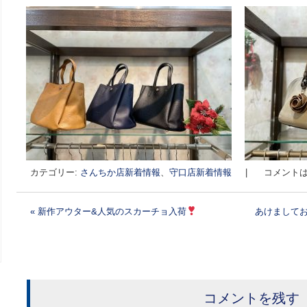
カテゴリー:
さんちか店新着情報
、
守口店新着情報
|
コメントは
«
新作アウター&人気のスカーチョ入荷
あけまして
投稿ナビゲーション
コメントを残す