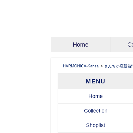
コ
Home
Co
メインメニュー
ン
テ
ン
HARMONICA-Kansai
>
さんちか店新着
ツ
へ
MENU
移
動
Home
Collection
Shoplist